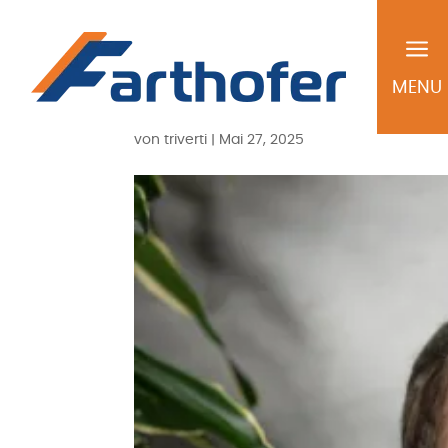
a
Steve Hausb
MENU
von
triverti
|
Mai 27, 2025